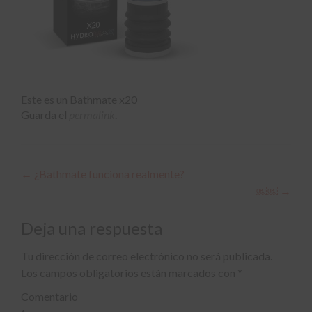
Este es un Bathmate x20
Guarda el
permalink
.
Navegación
←
¿Bathmate funciona realmente?
￼￼
→
de
entradas
Deja una respuesta
Tu dirección de correo electrónico no será publicada.
Los campos obligatorios están marcados con
*
Comentario