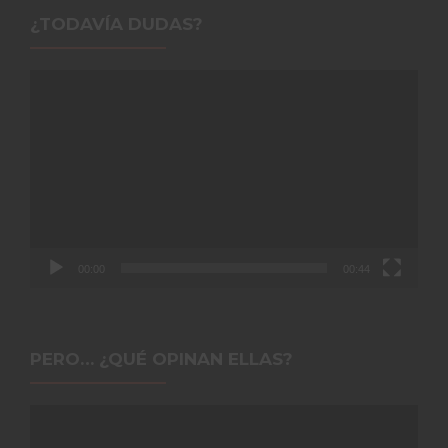
¿TODAVÍA DUDAS?
Reproductor
de
vídeo
00:00
00:44
PERO… ¿QUÉ OPINAN ELLAS?
Reproductor
de