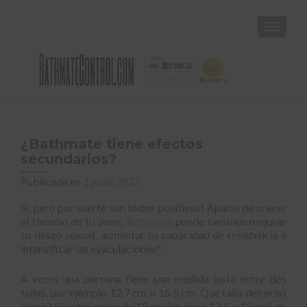
CAMBI
¿Bathmate tiene efectos
secundarios?
Publicada en
1 junio 2022
Si, pero por suerte son todos positivos! Aparte de crecer
el tamaño de tu pene,
Bathmate
puede también mejorar
su deseo sexual, aumentar su capacidad de resistencia e
intensificar las eyaculaciones*.
A veces una persona tiene una medida justo entre dos
tallas, por ejemplo 12.7 cm o 16.5 cm. Qué talla deberías
elegir? Si, estás cerca de 13 cm (es decir 12.5 a 13 cm), es