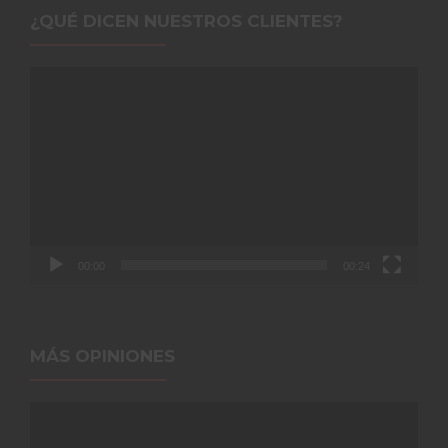
¿QUÉ DICEN NUESTROS CLIENTES?
Reproductor
de
vídeo
00:00
00:24
MÁS OPINIONES
Reproductor
de