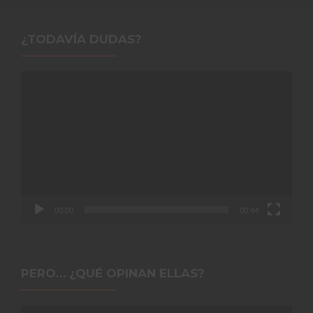
¿TODAVÍA DUDAS?
Reproductor
de
vídeo
00:00
00:44
PERO… ¿QUÉ OPINAN ELLAS?
Reproductor