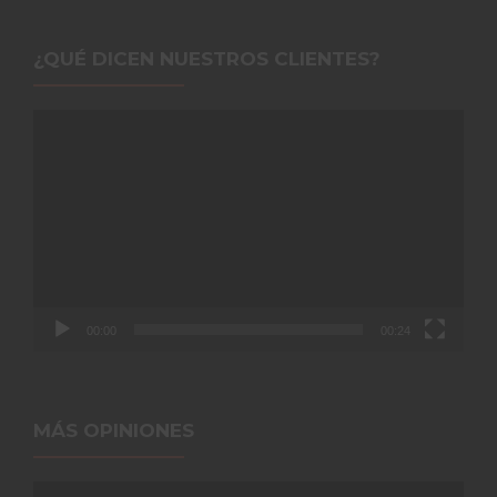
¿QUÉ DICEN NUESTROS CLIENTES?
Reproductor
de
vídeo
00:00
00:24
MÁS OPINIONES
Reproductor