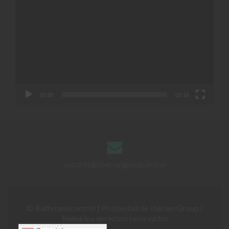
de
vídeo
00:00
00:16
soporte@iberiangroup.online
© Bathmatecontrol | Propiedad de Iberian Group |
Todos los derechos reservados